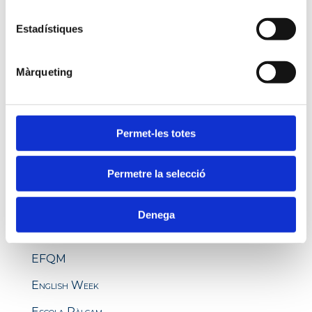
Batxillerat
Estadístiques
Batxillerat Dual
Màrqueting
Beques
Beques Antonio F. Cagigós
Bequesanglès
Permet-les totes
Cfgm Palcam
Permetre la selecció
Cfgm Preinscripcio
Cicles Formatius Oficials
Denega
Educació
EFQM
English Week
Escola Pàlcam