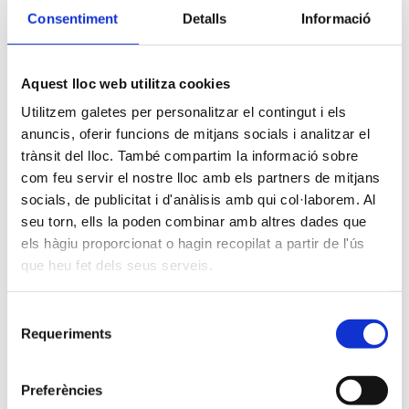
Consentiment
Detalls
Informació
Aquest lloc web utilitza cookies
Utilitzem galetes per personalitzar el contingut i els
anuncis, oferir funcions de mitjans socials i analitzar el
trànsit del lloc. També compartim la informació sobre
com feu servir el nostre lloc amb els partners de mitjans
Cercar
socials, de publicitat i d'anàlisis amb qui col·laborem. Al
seu torn, ells la poden combinar amb altres dades que
els hàgiu proporcionat o hagin recopilat a partir de l'ús
que heu fet dels seus serveis.
Selecció
Categories
Requeriments
de
consentiment
2n ESO
Preferències
Anglès