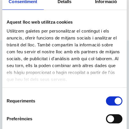
escola gran amb l’esperit d’una
Consentiment
Detalls
Informació
escola petita
, on cada alumne
troba el seu espai per créixer.
Aquest lloc web utilitza cookies
Utilitzem galetes per personalitzar el contingut i els
anuncis, oferir funcions de mitjans socials i analitzar el
trànsit del lloc. També compartim la informació sobre
com feu servir el nostre lloc amb els partners de mitjans
T’eduquem per un
socials, de publicitat i d'anàlisis amb qui col·laborem. Al
seu torn, ells la poden combinar amb altres dades que
món competitiu:
els hàgiu proporcionat o hagin recopilat a partir de l'ús
excel·lència acadèmica
que heu fet dels seus serveis.
Selecció
A Pàlcam, formem alumnes amb un
Requeriments
de
alt nivell acadèmic i valors sòlids,
consentiment
fomentant l’esforç, la superació i la
responsabilitat. Amb més de 70 anys
Preferències
d’experiència, som una escola