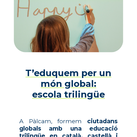
T’eduquem per un
món global:
escola trilingüe
A Pàlcam, formem
ciutadans
globals amb una educació
trilingüe en català, castellà i