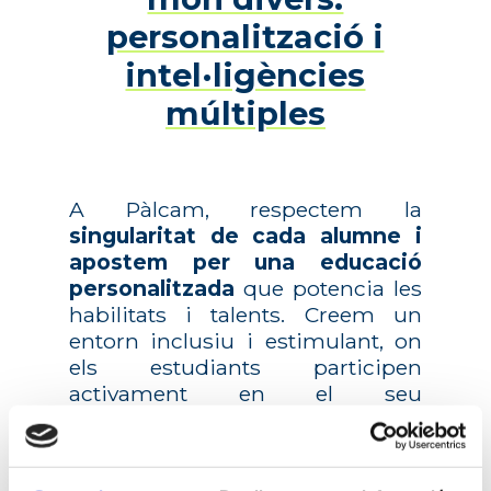
personalització i
intel·ligències
múltiples
A Pàlcam, respectem la
singularitat de cada alumne i
apostem per una educació
personalitzada
que potencia les
habilitats i talents. Creem un
entorn inclusiu i estimulant, on
els estudiants participen
activament en el seu
aprenentatge i el
desenvolupament emocional és
un pilar fonamental. Som una