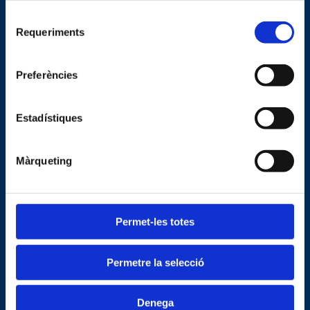
inicial d’EP)
Selecció
Requeriments
de
Teatre (2n
consentiment
Ed’P a 2n d’ESO)
Preferències
Jocs de taula (1r
d’EP i cicle superior)
Estadístiques
Màrqueting
Tarda (després de l’horari escolar)
Permet-les totes
Activitats Culturals
Permetre la selecció
Escacs
Denega