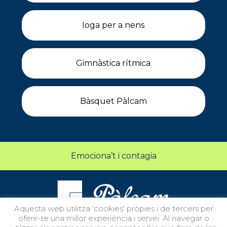
Ioga per a nens
Gimnàstica rítmica
Bàsquet Pàlcam
Emociona’t i contagia
Aquesta web utilitza 'cookies' pròpies i de tercers per
oferir-te una millor experiència i servei. Al navegar o
Segueix-nos en xarxes socials