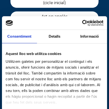
(cicle inicial)
Art en anglès
(3er i 4t d’EP)
Activitats
Consentiment
Detalls
Informació
lúdic-esportives (ESO)
Jocs de taula (1r d’EP,
Aquest lloc web utilitza cookies
cicle mitjà i cicle superior)
Utilitzem galetes per personalitzar el contingut i els
anuncis, oferir funcions de mitjans socials i analitzar el
Aula d’estudi
trànsit del lloc. També compartim la informació sobre
(cicle superior)
com feu servir el nostre lloc amb els partners de mitjans
socials, de publicitat i d'anàlisis amb qui col·laborem. Al
seu torn, ells la poden combinar amb altres dades que
Activitats organitzades pel gimnàs Dinamis
els hàgiu proporcionat o hagin recopilat a partir de l'ús
que heu fet dels seus serveis.
Bàsquet (cicle