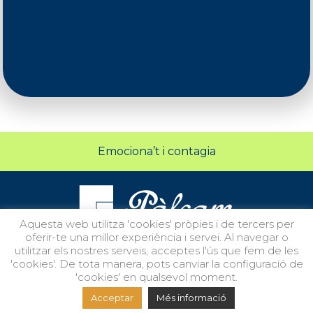
Emociona’t i contagia
Aquesta web utilitza 'cookies' pròpies i de tercers per
oferir-te una millor experiència i servei. Al navegar o
Segueix-nos en xarxes socials
utilitzar els nostres serveis, acceptes l'ús que fem de les
'cookies'. De tota manera, pots canviar la configuració de
'cookies' en qualsevol moment.
Términos y condiciones
·
Privacidad
·
Política de cookies
Acceptar
Més informació