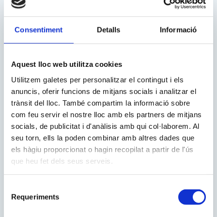
flexible
Consentiment
Detalls
Informació
A Pàlcam, la tecnologia està
completament integrada al dia a dia.
Aquest lloc web utilitza cookies
Amb
6 aules d’informàtica
equipades amb més de 500
Utilitzem galetes per personalitzar el contingut i els
dispositius, a més d’Pads i aules
anuncis, oferir funcions de mitjans socials i analitzar el
mòbils, oferim als alumnes les eines
trànsit del lloc. També compartim la informació sobre
que necessiten per
desenvolupar les
com feu servir el nostre lloc amb els partners de mitjans
competències digitals i creatives.
socials, de publicitat i d'anàlisis amb qui col·laborem. Al
seu torn, ells la poden combinar amb altres dades que
els hàgiu proporcionat o hagin recopilat a partir de l'ús
que heu fet dels seus serveis.
Selecció
Requeriments
de
consentiment