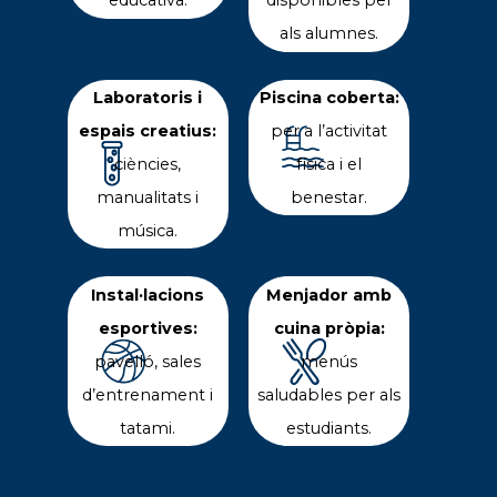
educativa.
disponibles per
als alumnes.
Laboratoris i
Piscina coberta:
espais creatius:
per a l’activitat
ciències,
física i el
manualitats i
benestar.
música.
Instal·lacions
Menjador amb
esportives:
cuina pròpia:
pavelló, sales
menús
d’entrenament i
saludables per als
tatami.
estudiants.