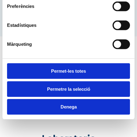
Preferències
Estadístiques
Màrqueting
Permet-les totes
Permetre la selecció
Denega