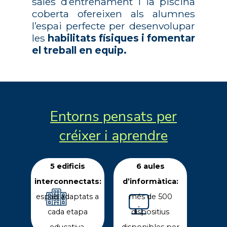
sales d’entrenament i la piscina
coberta ofereixen als alumnes
l’espai perfecte per desenvolupar
les
habilitats físiques i fomentar
el treball en equip.
Entorns pensats per
créixer i aprendre
5 edificis
6 aules
interconnectats:
d’informàtica:
espais adaptats a
més de 500
cada etapa
dispositius