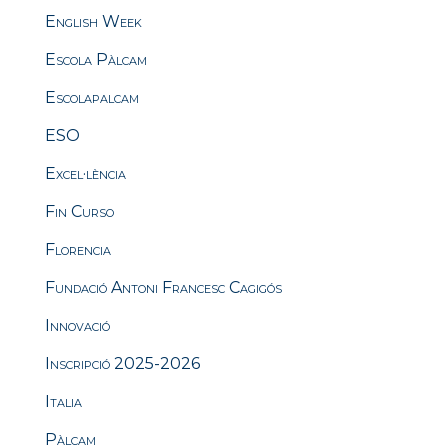
English Week
Escola Pàlcam
Escolapalcam
ESO
Excel·lència
Fin Curso
Florencia
Fundació Antoni Francesc Cagigós
Innovació
Inscripció 2025-2026
Italia
Pàlcam