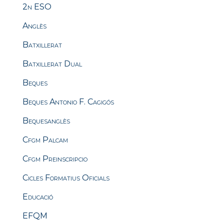
2n ESO
Anglès
Batxillerat
Batxillerat Dual
Beques
Beques Antonio F. Cagigós
Bequesanglès
Cfgm Palcam
Cfgm Preinscripcio
Cicles Formatius Oficials
Educació
EFQM