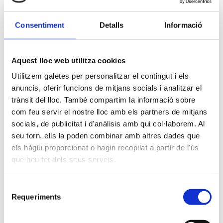
Consentiment
Detalls
Informació
Aquest lloc web utilitza cookies
Utilitzem galetes per personalitzar el contingut i els
anuncis, oferir funcions de mitjans socials i analitzar el
trànsit del lloc. També compartim la informació sobre
com feu servir el nostre lloc amb els partners de mitjans
socials, de publicitat i d'anàlisis amb qui col·laborem. Al
seu torn, ells la poden combinar amb altres dades que
Ja veieu, una gran, però, alhora, petita
els hàgiu proporcionat o hagin recopilat a partir de l'ús
mostra del que l’alumnat ha treballat
que heu fet dels seus serveis.
durant tot l’any. Ha estat una estona
estupenda compartida amb les famílies
com a cloenda del curs 2022-23.
Selecció
Requeriments
de
consentiment