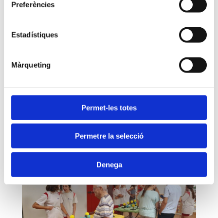
Preferències
Estadístiques
Màrqueting
Permet-les totes
Permetre la selecció
Denega