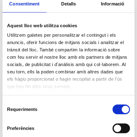
sitio web.
Consentiment
Detalls
Informació
Permiten comprender cómo
interactúan los usuarios con
el sitio web (estadísticas,
Aquest lloc web utilitza cookies
De análisis
mejoras de contenido). Se
Utilitzem galetes per personalitzar el contingut i els
activan únicamente con el
anuncis, oferir funcions de mitjans socials i analitzar el
consentimiento del usuario.
(palcam.cat)
trànsit del lloc. També compartim la informació sobre
com feu servir el nostre lloc amb els partners de mitjans
socials, de publicitat i d'anàlisis amb qui col·laborem. Al
seu torn, ells la poden combinar amb altres dades que
4.3 Según el plazo de conservación
els hàgiu proporcionat o hagin recopilat a partir de l'ús
que heu fet dels seus serveis.
Tipo
Descripción
Se eliminan cuando se
De sesión
cierra el navegador.
Selecció
Requeriments
de
Permanecen en el
Persistentes
dispositivo durante un
consentiment
período determinado.
Preferències