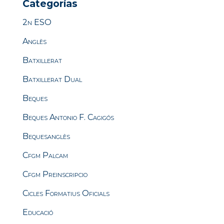
Categorías
2n ESO
Anglès
Batxillerat
Batxillerat Dual
Beques
Beques Antonio F. Cagigós
Bequesanglès
Cfgm Palcam
Cfgm Preinscripcio
Cicles Formatius Oficials
Educació