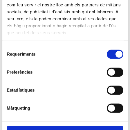
provisional
.
com feu servir el nostre lloc amb els partners de mitjans
socials, de publicitat i d'anàlisis amb qui col·laborem. Al
–
seu torn, ells la poden combinar amb altres dades que
Publiquem l’oferta inicial de places per al curs
els hàgiu proporcionat o hagin recopilat a partir de l'ús
2025-26
que heu fet dels seus serveis.
Fes ‘click’ aquí per descarregar el fitxer amb la
informació
Selecció
En aquesta pàgina anirem afegint la documentació relativa al
Requeriments
de
procés de preinscripció i matrícula.
consentiment
Preferències
Estadístiques
Màrqueting