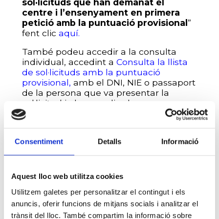
sol·licituds que han demanat el
centre i l’ensenyament en primera
petició amb la puntuació provisional
”
fent clic
aquí.
També podeu accedir a la consulta
individual, accedint a
Consulta la llista
de sol·licituds amb la puntuació
provisional
,
amb el DNI, NIE o passaport
de la persona que va presentar la
sol·licitud i el seu codi, a la
web
preinscripcio.gencat.cat
.
Recordeu que, també, a partir d’avui es
Consentiment
Detalls
Informació
poden presentar reclamacions. Es pot
fer des de la mateixa consulta
individual o des de l’opció “Fes el
seguiment de la teva sol·licitud” de la
Aquest lloc web utilitza cookies
web
preinscripcio.gencat.cat
.
A més,
Utilitzem galetes per personalitzar el contingut i els
teniu a la vostra disposició aquest vídeo
tutorial
Com presentar una reclamació
anuncis, oferir funcions de mitjans socials i analitzar el
contra la llista amb la puntuació
trànsit del lloc. També compartim la informació sobre