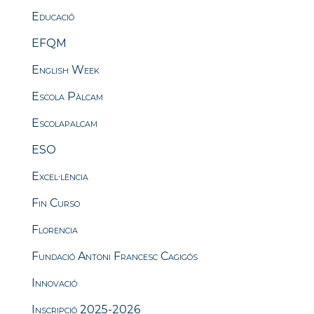
Educació
EFQM
English Week
Escola Pàlcam
Escolapalcam
ESO
Excel·lència
Fin Curso
Florencia
Fundació Antoni Francesc Cagigós
Innovació
Inscripció 2025-2026