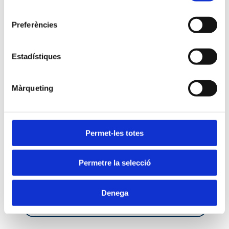
Cagigós en la seva XII edició.(...)
consentiment
Preferències
Seguir leyendo
Estadístiques
Màrqueting
Permet-les totes
Permetre la selecció
Buscar
Denega