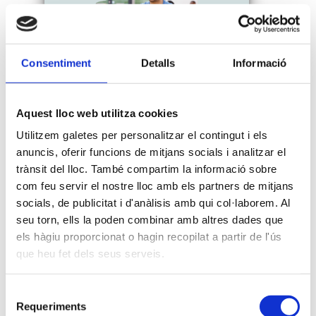
Consentiment
Detalls
Informació
Aquest lloc web utilitza cookies
Utilitzem galetes per personalitzar el contingut i els
Oberta la convocatòria 2022
anuncis, oferir funcions de mitjans socials i analitzar el
de beques Antonio F.
trànsit del lloc. També compartim la informació sobre
Cagigós
com feu servir el nostre lloc amb els partners de mitjans
socials, de publicitat i d'anàlisis amb qui col·laborem. Al
seu torn, ells la poden combinar amb altres dades que
La Fundació Privada Antonio F.
els hàgiu proporcionat o hagin recopilat a partir de l'ús
Cagigós, creada amb la finalitat de
que heu fet dels seus serveis.
premiar l'excel·lència i esforç de
l’alumnat de l’escola Pàlcam, ha
Selecció
convocat les Beques Antonio F.
Requeriments
de