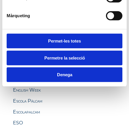
Beques
Beques Antonio F. Cagigós
Màrqueting
Bequesanglès
Cfgm Palcam
Permet-les totes
Cfgm Preinscripcio
Cicles Formatius Oficials
Permetre la selecció
Educació
Denega
EFQM
English Week
Escola Pàlcam
Escolapalcam
ESO