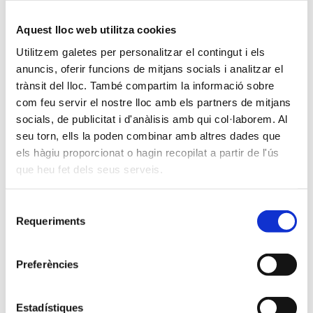
Aquest lloc web utilitza cookies
Utilitzem galetes per personalitzar el contingut i els
anuncis, oferir funcions de mitjans socials i analitzar el
Search
trànsit del lloc. També compartim la informació sobre
com feu servir el nostre lloc amb els partners de mitjans
socials, de publicitat i d'anàlisis amb qui col·laborem. Al
seu torn, ells la poden combinar amb altres dades que
els hàgiu proporcionat o hagin recopilat a partir de l'ús
que heu fet dels seus serveis.
Categories
Selecció
2n ESO
Requeriments
de
Anglès
consentiment
Preferències
Batxillerat
Batxillerat Dual
Estadístiques