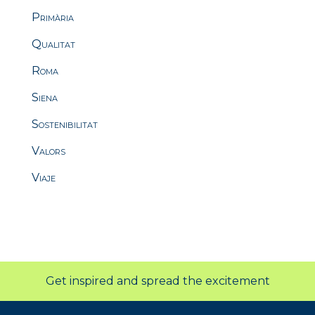
Primària
Qualitat
Roma
Siena
Sostenibilitat
Valors
Viaje
Get inspired and spread the excitement