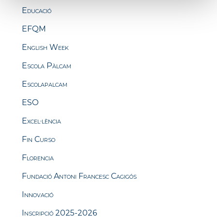
Educació
EFQM
English Week
Escola Pàlcam
Escolapalcam
ESO
Excel·lència
Fin Curso
Florencia
Fundació Antoni Francesc Cagigós
Innovació
Inscripció 2025-2026