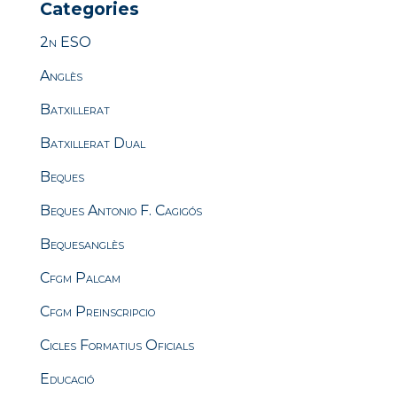
Categories
2n ESO
Anglès
Batxillerat
Batxillerat Dual
Beques
Beques Antonio F. Cagigós
Bequesanglès
Cfgm Palcam
Cfgm Preinscripcio
Cicles Formatius Oficials
Educació