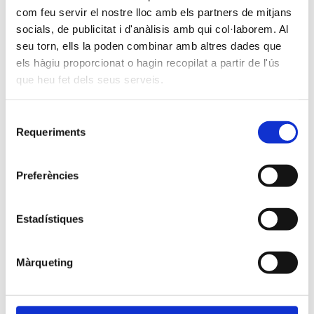
com feu servir el nostre lloc amb els partners de mitjans
socials, de publicitat i d'anàlisis amb qui col·laborem. Al
seu torn, ells la poden combinar amb altres dades que
els hàgiu proporcionat o hagin recopilat a partir de l'ús
que heu fet dels seus serveis.
Selecció
Requeriments
de
Presentació reunió de
consentiment
famílies Test psicotècnics
4t ESO
Preferències
A continuació podeu descarregar la
Estadístiques
presentació amb la informació que
es va donar a la reunió de famílies
Màrqueting
de 4t d'ESO referent als Tests
psicotècnics.(...)