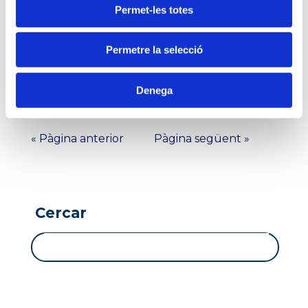
Permet-les totes
Seguir llegint
Permetre la selecció
Denega
« Pàgina anterior
Pàgina següent »
Cercar